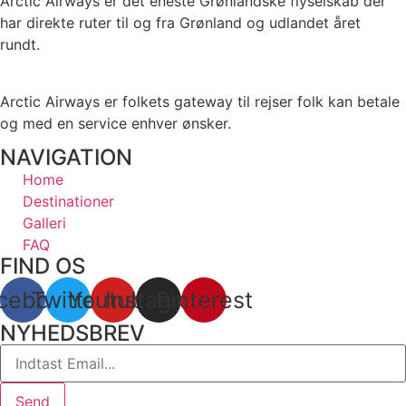
Arctic Airways er det eneste Grønlandske flyselskab der
har direkte ruter til og fra Grønland og udlandet året
rundt.
Arctic Airways er folkets gateway til rejser folk kan betale
og med en service enhver ønsker.
NAVIGATION
Home
Destinationer
Galleri
FAQ
FIND OS
cebook
Twitter
Youtube
Instagram
Pinterest
NYHEDSBREV
Send