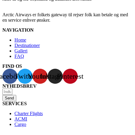
Arctic Airways er folkets gateway til rejser folk kan betale og med
en service enhver ønsker.
NAVIGATION
Home
Destinationer
Galleri
FAQ
FIND OS
acebook
Twitter
Youtube
Instagram
Pinterest
NYHEDSBREV
Send
SERVICES
Charter Flights
ACMI
Cargo